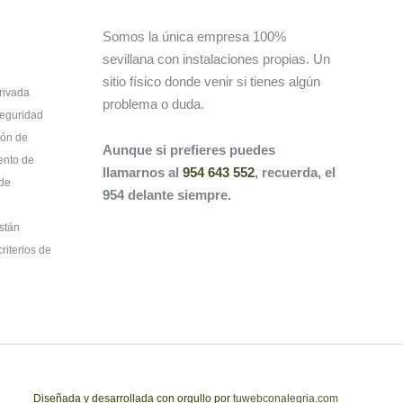
Somos la única empresa 100%
sevillana con instalaciones propias. Un
sitio físico donde venir si tienes algún
rivada
problema o duda.
Seguridad
ión de
Aunque si prefieres puedes
ento de
llamarnos al
954 643 552
, recuerda, el
 de
954 delante siempre.
stán
riterios de
Diseñada y desarrollada con orgullo por
tuwebconalegria.com