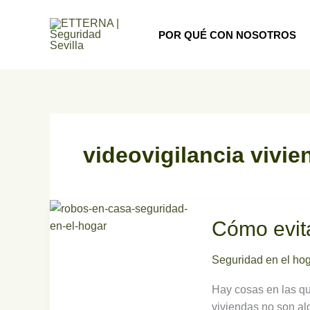
Ir
al
POR QUÉ CON NOSOTROS
contenido
videovigilancia vivie
Cómo
Cómo evit
evitar
robos
en
Seguridad en el ho
casa
Hay cosas en las q
viviendas no son al