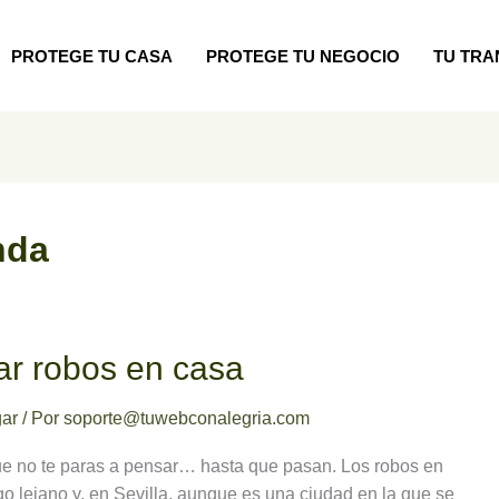
PROTEGE TU CASA
PROTEGE TU NEGOCIO
TU TRA
nda
ar robos en casa
gar
/ Por
soporte@tuwebconalegria.com
ue no te paras a pensar… hasta que pasan. Los robos en
go lejano y, en Sevilla, aunque es una ciudad en la que se