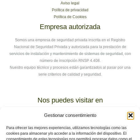
Aviso legal
Política de privacidad
Política de Cookies
Empresa autorizada
Somos una empresa de seguridad privada inscrita en el Registro
Nacional de Seguridad Privada y autorizada para la prestación de
servicios de instalación y mantenimiento de sistemas de seguridad, con
número de inscripción RNSP 4.408.
Nuestro equipo técnico y procesos están garantizados al pasar por una
serie criterios de calidad y seguridad.
Nos puedes visitar en
C. Rodio, 35, Norte, 41007 Sevilla
. Polígono Calonge.
Gestionar consentimiento
Para ofrecer las mejores experiencias, utilizamos tecnologías como las
Somos la única empresa 100% sevillana con instalaciones
cookies para almacenar y/o acceder a la información del dispositivo. El
propias. Un sitio físico donde venir si tienes algún problema o
consentimiento de estas tecnologías nos permitirá procesar datos como el