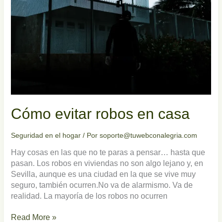
Cómo evitar robos en casa
Seguridad en el hogar
/ Por
soporte@tuwebconalegria.com
Hay cosas en las que no te paras a pensar… hasta que
pasan. Los robos en viviendas no son algo lejano y, en
Sevilla, aunque es una ciudad en la que se vive muy
seguro, también ocurren.No va de alarmismo. Va de
realidad. La mayoría de los robos no ocurren
Read More »