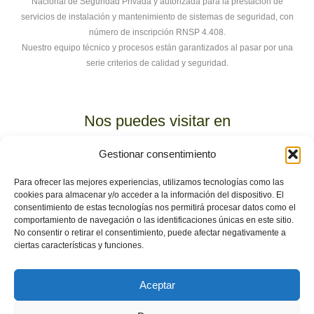
Nacional de Seguridad Privada y autorizada para la prestación de
servicios de instalación y mantenimiento de sistemas de seguridad, con
número de inscripción RNSP 4.408.
Nuestro equipo técnico y procesos están garantizados al pasar por una
serie criterios de calidad y seguridad.
Nos puedes visitar en
C. Rodio, 35, Norte, 41007 Sevilla
. Polígono Calonge.
Gestionar consentimiento
Para ofrecer las mejores experiencias, utilizamos tecnologías como las
Somos la única empresa 100% sevillana con instalaciones
cookies para almacenar y/o acceder a la información del dispositivo. El
propias. Un sitio físico donde venir si tienes algún problema o
consentimiento de estas tecnologías nos permitirá procesar datos como el
duda.
comportamiento de navegación o las identificaciones únicas en este sitio.
No consentir o retirar el consentimiento, puede afectar negativamente a
ciertas características y funciones.
Aunque si prefieres puedes llamarnos al
954 643 552
,
recuerda, el 954 delante siempre.
Aceptar