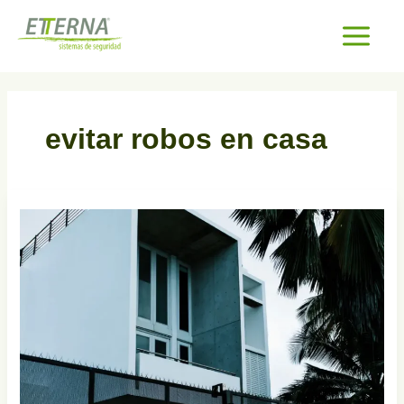
Ir
al
contenido
evitar robos en casa
Cómo
evitar
robos
en
casa