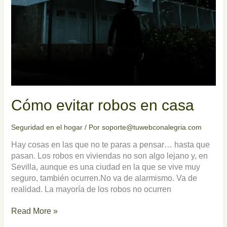
Cómo evitar robos en casa
Seguridad en el hogar
/ Por
soporte@tuwebconalegria.com
Hay cosas en las que no te paras a pensar… hasta que
pasan. Los robos en viviendas no son algo lejano y, en
Sevilla, aunque es una ciudad en la que se vive muy
seguro, también ocurren.No va de alarmismo. Va de
realidad. La mayoría de los robos no ocurren
Read More »