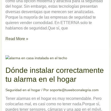
como una opción moderna y atractiva para la seguridad
del hogar. Sin embargo, estas tecnologías presentan
diversas desventajas que merecen ser analizadas.
Porque la mayoría de las empresas de seguridad te
quieren vender comodidad. En ETTERNA solo te
hablamos de seguridad.Que sí, que
Read More »
Dónde
instalar
correctamente
Dónde instalar correctamente
tu
alarma
tu alarma en el hogar
en
el
Seguridad en el hogar
/ Por
soporte@tuwebconalegria.com
hogar
Tener alarmas en el hogar es muy recomendable. Pero
colocarlas mal, es casi como no tener nada.Porque sí,
puedes tener sensores, cámaras y una app en el móvil.