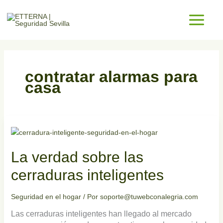
Ir
al
contenido
contratar alarmas para
casa
La
verdad
sobre
La verdad sobre las
las
cerraduras
cerraduras inteligentes
inteligentes
Seguridad en el hogar
/ Por
soporte@tuwebconalegria.com
Las cerraduras inteligentes han llegado al mercado