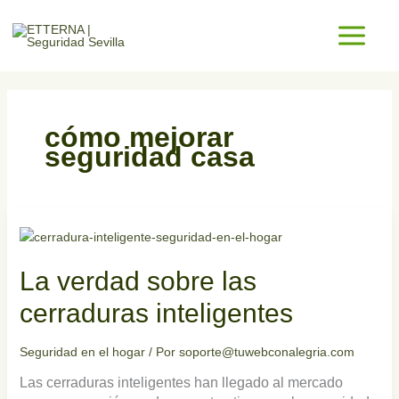
Ir
al
contenido
cómo mejorar
seguridad casa
La
verdad
sobre
La verdad sobre las
las
cerraduras
cerraduras inteligentes
inteligentes
Seguridad en el hogar
/ Por
soporte@tuwebconalegria.com
Las cerraduras inteligentes han llegado al mercado