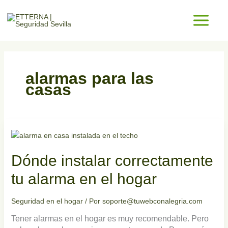
Ir
al
contenido
alarmas para las
casas
Dónde
instalar
correctamente
Dónde instalar correctamente
tu
alarma
tu alarma en el hogar
en
el
Seguridad en el hogar
/ Por
soporte@tuwebconalegria.com
hogar
Tener alarmas en el hogar es muy recomendable. Pero