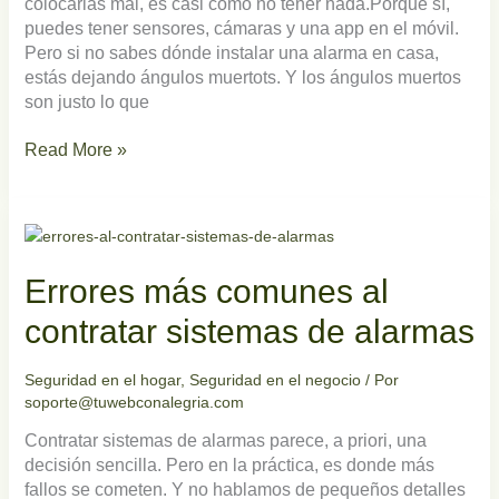
colocarlas mal, es casi como no tener nada.Porque sí,
puedes tener sensores, cámaras y una app en el móvil.
Pero si no sabes dónde instalar una alarma en casa,
estás dejando ángulos muertots. Y los ángulos muertos
son justo lo que
Read More »
Errores
más
comunes
Errores más comunes al
al
contratar
contratar sistemas de alarmas
sistemas
de
Seguridad en el hogar
,
Seguridad en el negocio
/ Por
alarmas
soporte@tuwebconalegria.com
Contratar sistemas de alarmas parece, a priori, una
decisión sencilla. Pero en la práctica, es donde más
fallos se cometen. Y no hablamos de pequeños detalles