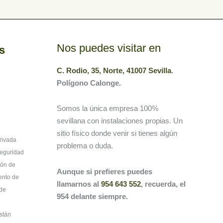
Nos puedes visitar en
s
C. Rodio, 35, Norte, 41007 Sevilla
.
Polígono Calonge.
Somos la única empresa 100%
sevillana con instalaciones propias. Un
sitio físico donde venir si tienes algún
rivada
problema o duda.
Seguridad
ión de
Aunque si prefieres puedes
ento de
llamarnos al
954 643 552
, recuerda, el
 de
954 delante siempre.
stán