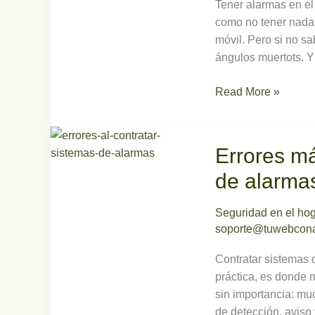
el
Tener alarmas en el
hogar
como no tener nada.
móvil. Pero si no s
ángulos muertots. Y
Read More »
Errores
Errores má
más
comunes
de alarma
al
contratar
Seguridad en el ho
sistemas
soporte@tuwebcona
de
alarmas
Contratar sistemas d
práctica, es donde 
sin importancia: mu
de detección, aviso