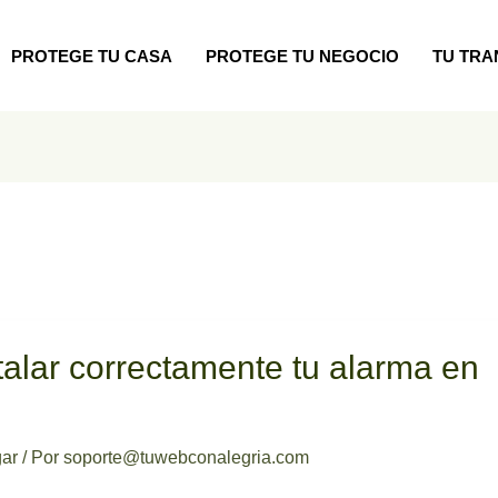
PROTEGE TU CASA
PROTEGE TU NEGOCIO
TU TRA
alar correctamente tu alarma en
gar
/ Por
soporte@tuwebconalegria.com