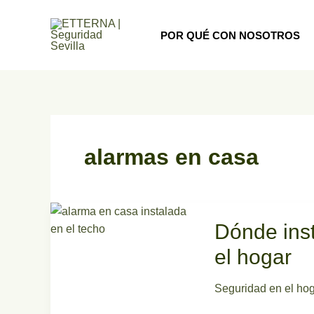
Ir
al
POR QUÉ CON NOSOTROS
contenido
alarmas en casa
Dónde
Dónde inst
instalar
correctamente
el hogar
tu
alarma
Seguridad en el ho
en