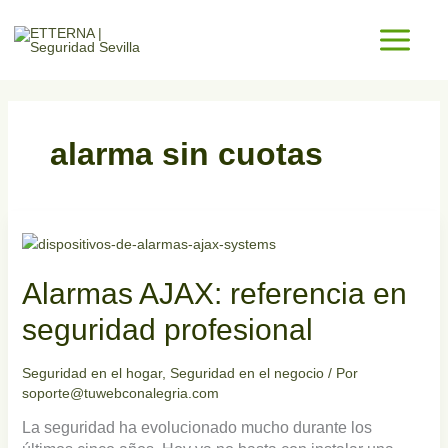
Ir
al
contenido
alarma sin cuotas
Alarmas
AJAX:
referencia
Alarmas AJAX: referencia en
en
seguridad
seguridad profesional
profesional
Seguridad en el hogar
,
Seguridad en el negocio
/ Por
soporte@tuwebconalegria.com
La seguridad ha evolucionado mucho durante los