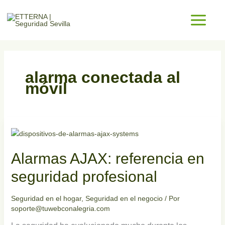
Ir
al
contenido
alarma conectada al
móvil
Alarmas
AJAX:
referencia
Alarmas AJAX: referencia en
en
seguridad
seguridad profesional
profesional
Seguridad en el hogar
,
Seguridad en el negocio
/ Por
soporte@tuwebconalegria.com